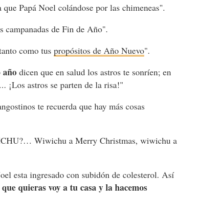
a que Papá Noel colándose por las chimeneas".
as campanadas de Fin de Año".
 tanto como tus
propósitos de Año Nuevo
".
o año
dicen que en salud los astros te sonríen; en
... ¡Los astros se parten de la risa!"
angostinos te recuerda que hay más cosas
.
WICHU?… Wiwichu a Merry Christmas, wiwichu a
el esta ingresado con subidón de colesterol. Así
ue quieras voy a tu casa
y la hacemos