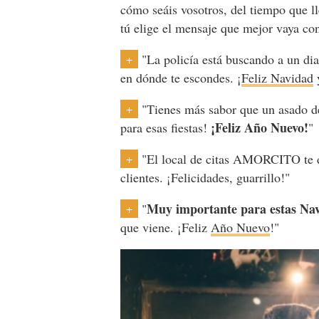
cómo seáis vosotros, del tiempo que ll
tú elige el mensaje que mejor vaya c
"La policía está buscando a un dia
+
en dónde te escondes. ¡
Feliz Navidad
"Tienes más sabor que un asado
+
¡Feliz Año Nuevo!
para esas fiestas!
"
"El local de citas AMORCITO te d
+
clientes. ¡Felicidades, guarrillo!"
Muy importante para estas Na
"
+
que viene. ¡Feliz
Año Nuevo
!"