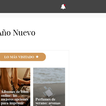
l Año Nuevo
LO MÁS VISITADO
Álbumes de fotos
online: las
mejores opciones
Perfumes de
para imprimir
verano: aromas