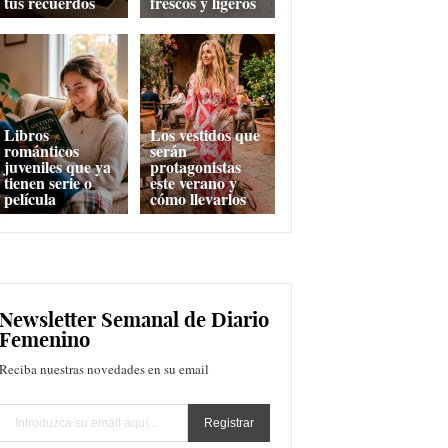
tus recuerdos
frescos y ligeros
Libros
Los vestidos que
románticos
serán
juveniles que ya
protagonistas
tienen serie o
este verano y
película
cómo llevarlos
Newsletter Semanal de Diario
Femenino
Reciba nuestras novedades en su email