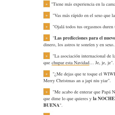
"Tiene más experiencia en la cam
+
"Vas más rápido en el sexo que l
+
"Ojalá todos tus orgasmos duren
+
Las predicciones para el nuev
"
+
dinero, los astros te sonríen y en sexo.
"La asociación internacional de l
+
que
chupar esta Navidad
… Je, je, je"
"¿Me dejas que te toque el WI
+
Merry Christmas an a japi niu yiar".
"Me acabo de enterar que Papá No
+
la NOCHE q
que dime lo que quieres y
BUENA
".