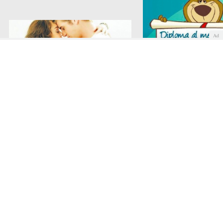
Ad
¿Hay algo más bonito que recibir
Mensaje para un amigo
un mensaje de amor?
verdad
Cartas de amor
Hechizos de amor
Historias de amor
Poemas de amor
COMENTAR