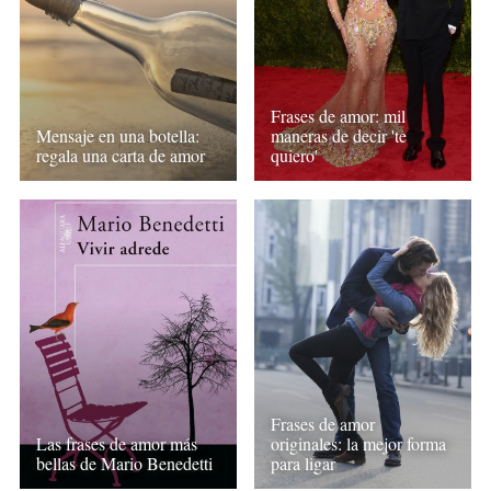
Frases de amor: mil
Mensaje en una botella:
maneras de decir 'te
regala una carta de amor
quiero'
Frases de amor
Las frases de amor más
originales: la mejor forma
bellas de Mario Benedetti
para ligar