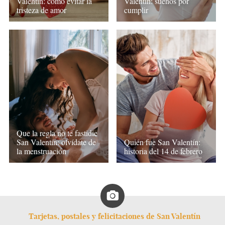
Valentín: cómo evitar la
Valentín: sueños por
tristeza de amor
cumplir
Que la regla no te fastidie
San Valentín: olvídate de
Quién fue San Valentín:
la menstruación
historia del 14 de febrero
Tarjetas, postales y felicitaciones de San Valentín