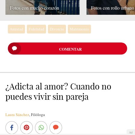
Fotos con mucho corazón
Fotos con rollo urbano
Amistad
Fidelidad
Divorcio
Matrimonio
COMENTAR
¿Adicta al amor? Cuando no
puedes vivir sin pareja
Laura Sánchez
,
Filóloga
Ad