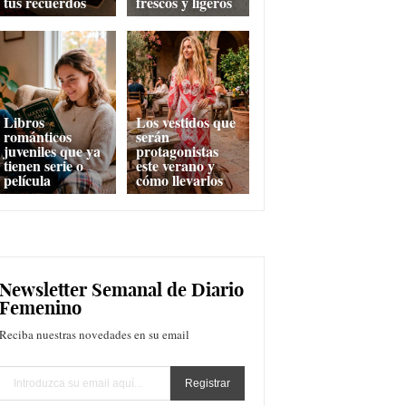
tus recuerdos
frescos y ligeros
Libros
Los vestidos que
románticos
serán
juveniles que ya
protagonistas
tienen serie o
este verano y
película
cómo llevarlos
Newsletter Semanal de Diario
Femenino
Reciba nuestras novedades en su email