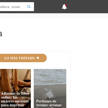
n
LO MÁS VISITADO
Álbumes de fotos
online: las
mejores opciones
Perfumes de
para imprimir
verano: aromas