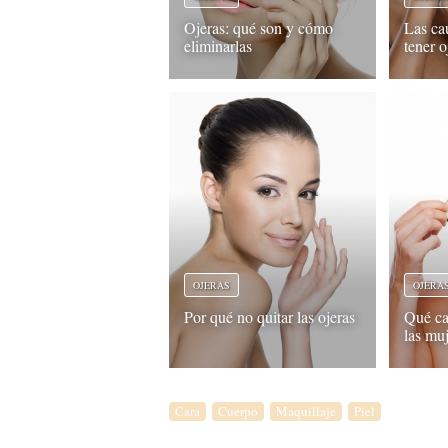
Ojeras: qué son y cómo
Las ca
eliminarlas
tener o
OJERAS
OJERA
Por qué no quitar las ojeras
Qué car
las mu
Cara
Cuerpo
Maquillaje
Piel