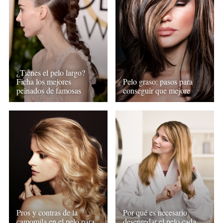
¿Tienes el pelo largo?
Ficha los mejores
Pelo graso: pasos para
peinados de famosas
conseguir que mejore
Pros y contras de la
Por qué es necesario
camomila en el pelo para
desenredar el pelo cada