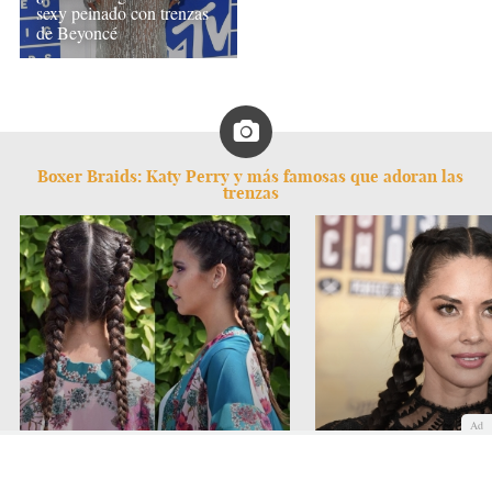
sexy peinado con trenzas
de Beyoncé
Boxer Braids: Katy Perry y más famosas que adoran las
trenzas
Ad
Cristina Pedroche y sus trenzas
Olivia Munn, fan de la
de boxeador
braids