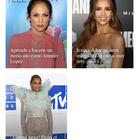
Aprende a hacerte un
Jessica Alba: un semi
moño alto como Jennifer
recogido con ondas muy
Lopez
sexy paso a paso
¿Melena larga? Ficha el