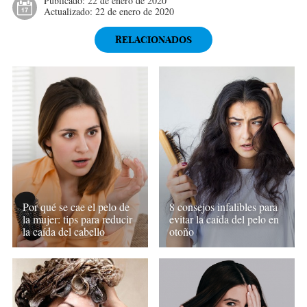
Publicado:
22 de enero de 2020
Actualizado:
22 de enero de 2020
RELACIONADOS
Por qué se cae el pelo de
8 consejos infalibles para
la mujer: tips para reducir
evitar la caída del pelo en
la caída del cabello
otoño