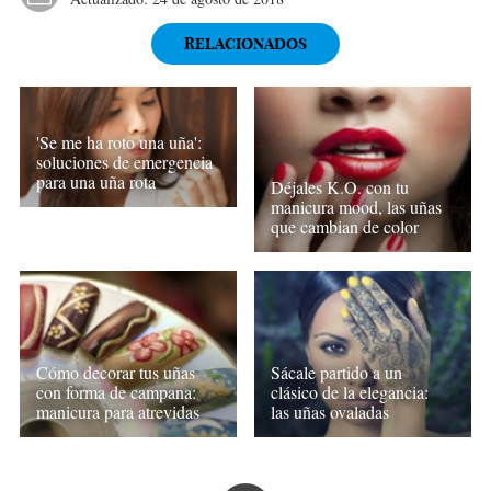
RELACIONADOS
'Se me ha roto una uña':
soluciones de emergencia
para una uña rota
Déjales K.O. con tu
manicura mood, las uñas
que cambian de color
Cómo decorar tus uñas
Sácale partido a un
con forma de campana:
clásico de la elegancia:
manicura para atrevidas
las uñas ovaladas