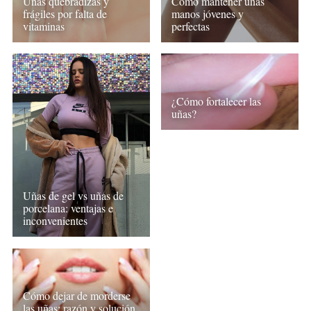
Uñas quebradizas y
Cómo mantener unas
frágiles por falta de
manos jóvenes y
vitaminas
perfectas
¿Cómo fortalecer las
uñas?
Uñas de gel vs uñas de
porcelana: ventajas e
inconvenientes
Cómo dejar de morderse
las uñas: razón y solución