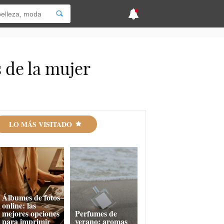
 de la mujer
LO MÁS VISITADO
Álbumes de fotos
online: las
mejores opciones
Perfumes de
para imprimir
verano: aromas