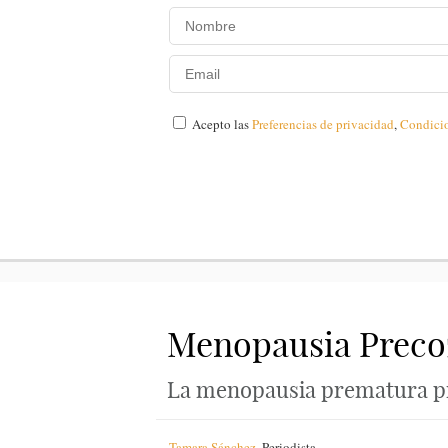
Acepto las
Preferencias de privacidad
,
Condici
Menopausia Precoz
La menopausia prematura pre
Tamara Sánchez
,
Periodista