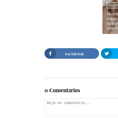
MENOP
Mancha
consec
menopa
remedi
FACEBOOK
0 Comentarios