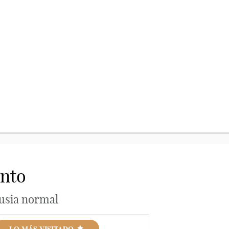
ento
usia normal
LO MÁS VISITADO