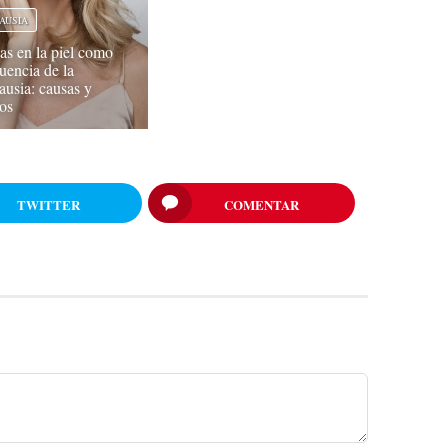
AUSIA
s en la piel como
uencia de la
usia: causas y
os
TWITTER
COMENTAR