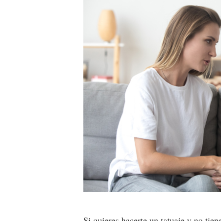
Si quieres hacerte
un tatuaje
y no tiene