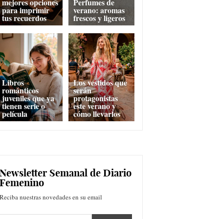
mejores opciones
Perfumes de
para imprimir
verano: aromas
tus recuerdos
frescos y ligeros
Libros
Los vestidos que
románticos
serán
juveniles que ya
protagonistas
tienen serie o
este verano y
película
cómo llevarlos
Newsletter Semanal de Diario
Femenino
Reciba nuestras novedades en su email