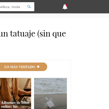
n tatuaje (sin que
LO MÁS VISITADO
Álbumes de fotos
online: las