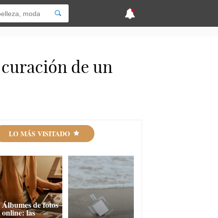
e curación de un
LO MÁS VISITADO
Álbumes de fotos
online: las