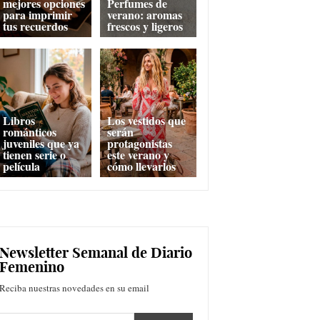
mejores opciones
Perfumes de
para imprimir
verano: aromas
tus recuerdos
frescos y ligeros
Libros
Los vestidos que
románticos
serán
juveniles que ya
protagonistas
tienen serie o
este verano y
película
cómo llevarlos
Newsletter Semanal de Diario
Femenino
Reciba nuestras novedades en su email