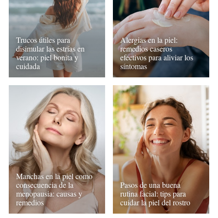
Trucos útiles para
Alergias en la piel:
disimular las estrías en
remedios caseros
verano: piel bonita y
efectivos para aliviar los
cuidada
síntomas
Manchas en la piel como
consecuencia de la
Pasos de una buena
menopausia: causas y
rutina facial: tips para
remedios
cuidar la piel del rostro