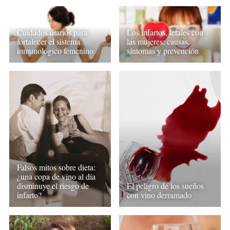
Cuidados diarios para
Los infartos, letales con
fortalecer el sistema
las mujeres: causas,
inmunológico femenino
síntomas y prevención
Falsos mitos sobre dieta:
¿una copa de vino al día
disminuye el riesgo de
El peligro de los sueños
infarto?
con vino derramado