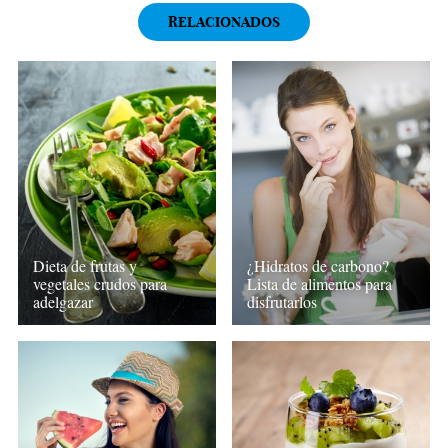
RELACIONADOS
Dieta de frutas y
¿Hidratos de carbono?
vegetales crudos para
Lista de alimentos para
adelgazar
disfrutarlos