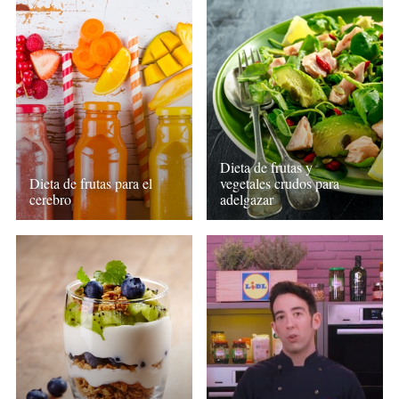
Dieta de frutas y
Dieta de frutas para el
vegetales crudos para
cerebro
adelgazar