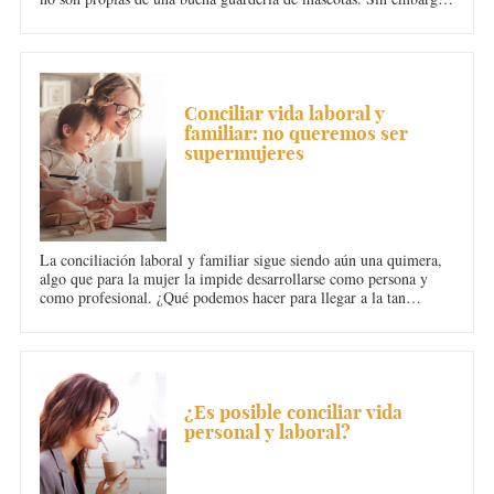
la compañía de las mascotas en la oficina tiene enormes beneficios
para los trabajadores.
CONCILIACIÓN
Conciliar vida laboral y
familiar: no queremos ser
supermujeres
La conciliación laboral y familiar sigue siendo aún una quimera,
algo que para la mujer la impide desarrollarse como persona y
como profesional. ¿Qué podemos hacer para llegar a la tan
ansiada conciliación laboral y familiar? ¿Hay solución? Claro que
la hay, depende de todos.
CONCILIACIÓN
¿Es posible conciliar vida
personal y laboral?