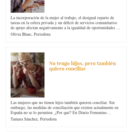
La incorporación de la mujer al trabajo, el desigual reparto de
tareas en la esfera privada y un déficit de servicios comunitarios
de apoyo afectan negativamente a la igualdad de oportunidades en
el empleo, el entorno familiar y la calidad de vida. La
Olivia Blanc,
Periodista
conciliación puede ayudarnos a resolver estos problemas.
CONCILIACIÓN
No tengo hijos, pero también
quiero conciliar
Las mujeres que no tienen hijos también quieren conciliar. Sin
embargo, las medidas de conciliación que existen actualmente en
España no se lo permiten. ¿Por qué? En Diario Femenino
abordamos la conciliación laboral desde otro punto de vista.
Tamara Sánchez,
Periodista