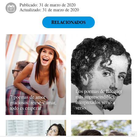
Publicado:
31 de marzo de 2020
Actualizado:
31 de marzo de 2020
RELACIONADOS
Los poemas de Bécquer
más imprescindibles
7 poemas de amor
interpretados verso a
graciosos: reírse y amar,
verso
todo es empezar
Ad