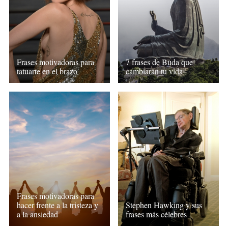
Frases motivadoras para
7 frases de Buda que
tatuarte en el brazo
cambiarán tu vida
Frases motivadoras para
hacer frente a la tristeza y
Stephen Hawking y sus
a la ansiedad
frases más célebres