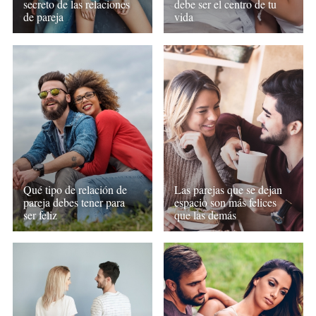
secreto de las relaciones
debe ser el centro de tu
de pareja
vida
Qué tipo de relación de
Las parejas que se dejan
pareja debes tener para
espacio son más felices
ser feliz
que las demás