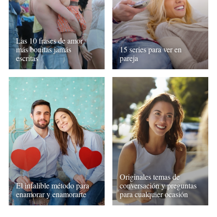
Las 10 frases de amor
más bonitas jamás
15 series para ver en
escritas
pareja
Originales temas de
El infalible método para
conversación y preguntas
enamorar y enamorarte
para cualquier ocasión