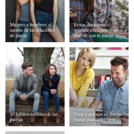
Mujeres y hombres: el
Evitar discusiones:
secreto de las relaciones
aprende a relajarte y no
de pareja
discutir con tu pareja
10 hábitos terribles de las
Vivir y trabajar en pareja:
parejas
pautas para sobrevivir