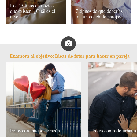
Los 15 tipos de novios
que existen. ¿Cuál es el
7 signos de que deberías
tuyo?
ir a un coach de parejas
Enamora al objetivo: Ideas de fotos para hacer en pareja
Fotos con mucho corazón
Fotos con rollo urbano