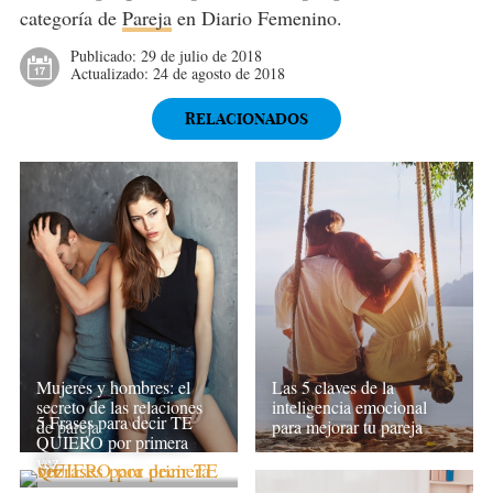
categoría de
Pareja
en Diario Femenino.
Publicado:
29 de julio de 2018
Actualizado:
24 de agosto de 2018
RELACIONADOS
Mujeres y hombres: el
Las 5 claves de la
secreto de las relaciones
inteligencia emocional
5 Frases para decir TE
de pareja
para mejorar tu pareja
QUIERO por primera
vez