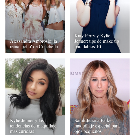
Katy Perry y Kylie
Alessandra Ambrosio: la
Jenner: tips de make up
reina 'boho' de Coachella
para labios 10
Kylie Jenner y las
Sarah Jessica Parker:
tendencias de maquillaje
maquillaje especial para
más curiosas
ojos pequeños