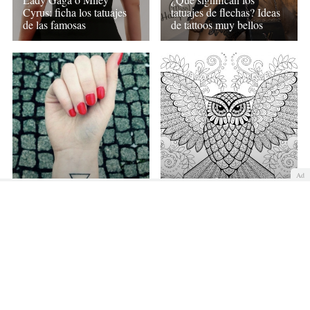
tatuajes de flechas? Ideas
Cyrus: ficha los tatuajes
de tattoos muy bellos
de las famosas
Ad
Qué significan los
tatuajes de búhos:
simbolismo y diseños de
Significado de los
tattoos
tatuajes de triángulos