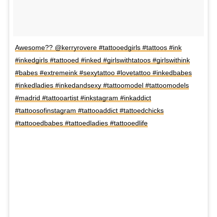
Awesome?? @kerryrovere #tattooedgirls #tattoos #ink
#inkedgirls #tattooed #inked #girlswithtatoos #girlswithink
#babes #extremeink #sexytattoo #lovetattoo #inkedbabes
#inkedladies #inkedandsexy #tattoomodel #tattoomodels
#madrid #tattooartist #inkstagram #inkaddict
#tattoosofinstagram #tattooaddict #tattoedchicks
#tattooedbabes #tattoedladies #tattooedlife