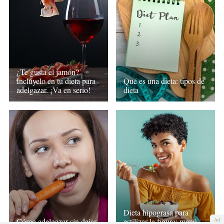
¿Te gusta el jamón?
Qué es una dieta: tipos de
Inclúyelo en tu dieta para
dieta
adelgazar. ¡Va en serio!
Dieta hipograsa para
estilizar la figura: menú
Ad
Cómo adelgazar sin dejar