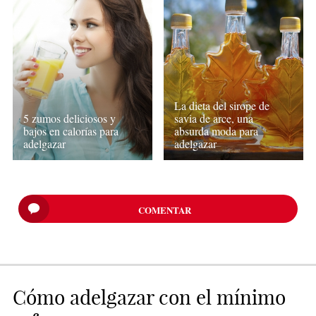
La dieta del sirope de
5 zumos deliciosos y
savia de arce, una
bajos en calorías para
absurda moda para
adelgazar
adelgazar
COMENTAR
Cómo adelgazar con el mínimo