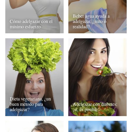
Beber agua ayuda a
Cómo adelgazar con el
adelgazar, ¿mito o
mínimo esfuerzo
realidad?
Dieta vegetariana, ¿un
buen método para
Adelgazar con diabetes:
adelgazar?
¡sí, es posible!