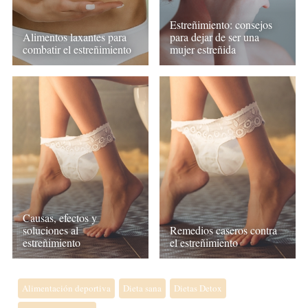
Estreñimiento: consejos
Alimentos laxantes para
para dejar de ser una
combatir el estreñimiento
mujer estreñida
Causas, efectos y
soluciones al
Remedios caseros contra
estreñimiento
el estreñimiento
Alimentación deportiva
Dieta sana
Dietas Detox