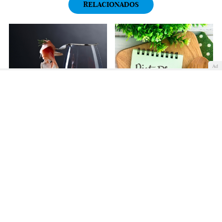
RELACIONADOS
Ad
¿Te gusta el jamón?
Qué es una dieta: tipos de
Inclúyelo en tu dieta para
dieta
adelgazar. ¡Va en serio!