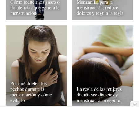
Cómo reducir los gases o
Manzanilla para la
flatulencias que genera la
menstruación: reduce
menstruación
dolores y regula la regla
Por qué duelen los
pechos durante la
La regla de las mujeres
menstruación y cómo
diabéticas: diabetes y
evitarlo
menstruación irregular
Ad
COMENTAR