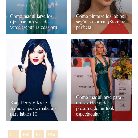
Cómo maquillarse los
Cómo pintarse los labios
ojos para un vestido
según su forma: ¡Siempre
verde (según la ocasión)
perfecta!
Cómo maquillarse para
un vestido verde:
Katy Perry y Kylie
presume de un look
Jenner: tips de make up
espectacular
para labios 10
Cara
Pelo
Piel
Uñas