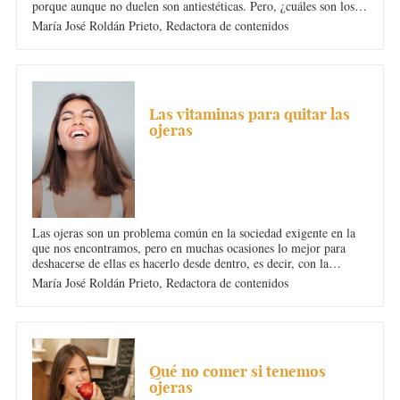
porque aunque no duelen son antiestéticas. Pero, ¿cuáles son los
síntomas de las ojeras? ¿Hay que acudir al médico?
María José Roldán Prieto,
Redactora de contenidos
OJERAS
Las vitaminas para quitar las
ojeras
Las ojeras son un problema común en la sociedad exigente en la
que nos encontramos, pero en muchas ocasiones lo mejor para
deshacerse de ellas es hacerlo desde dentro, es decir, con la
alimentación. ¡Las vitaminas son la clave!
María José Roldán Prieto,
Redactora de contenidos
OJERAS
Qué no comer si tenemos
ojeras