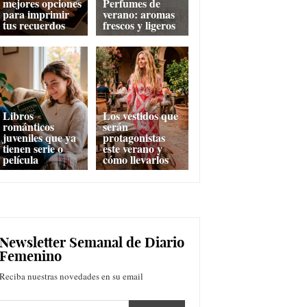
mejores opciones
Perfumes de
para imprimir
verano: aromas
tus recuerdos
frescos y ligeros
Libros
Los vestidos que
románticos
serán
juveniles que ya
protagonistas
tienen serie o
este verano y
película
cómo llevarlos
Newsletter Semanal de Diario
Femenino
Reciba nuestras novedades en su email