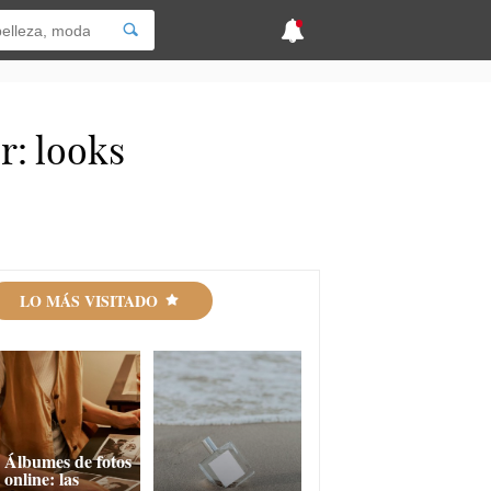
r: looks
LO MÁS VISITADO
Álbumes de fotos
online: las