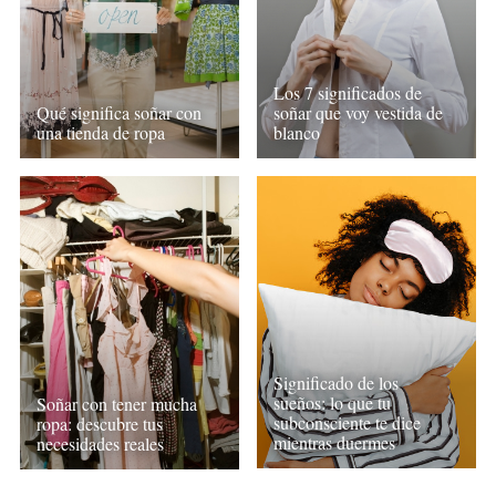
Los 7 significados de
Qué significa soñar con
soñar que voy vestida de
una tienda de ropa
blanco
Significado de los
sueños: lo que tu
Soñar con tener mucha
subconsciente te dice
ropa: descubre tus
mientras duermes
necesidades reales