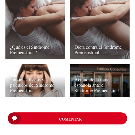
¿Qué es el Síndrome
Dieta contra el Síndrome
Premenstrual?
Premenstrual
Síntomas físicos y
Actitud de la mujer
psíquicos del Síndrome
española ante el
Premenstrual
Síndrome Premenstrual
COMENTAR