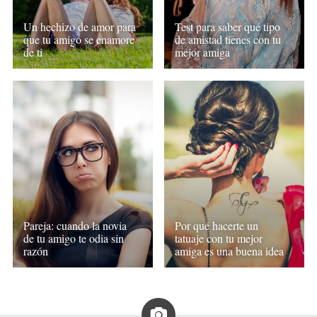
Un hechizo de amor para
Test para saber qué tipo
que tu amigo se enamore
de amistad tienes con tu
de ti
mejor amiga
Pareja: cuando la novia
Por qué hacerte un
de tu amigo te odia sin
tatuaje con tu mejor
razón
amiga es una buena idea