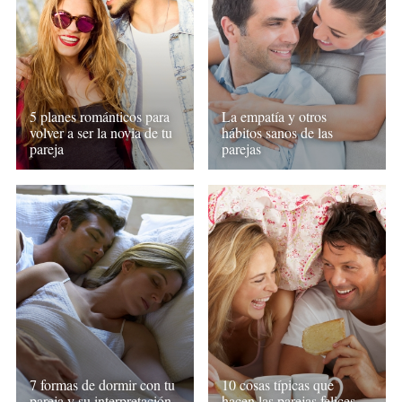
5 planes románticos para
La empatía y otros
volver a ser la novia de tu
hábitos sanos de las
pareja
parejas
7 formas de dormir con tu
10 cosas típicas que
pareja y su interpretación
hacen las parejas felices