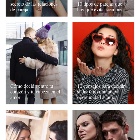
secreto de las relaciones
10 tipos de parejas que
de pareja
hay que evitar siempre
Cómo decidir entre tu
10 consejos para decidir
corazón y tu cabeza en el
si dar o no una nueva
amor
oportunidad al amor