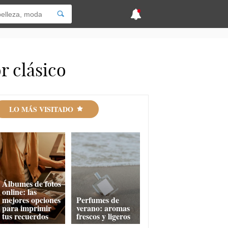
r clásico
LO MÁS VISITADO
Álbumes de fotos
online: las
mejores opciones
Perfumes de
para imprimir
verano: aromas
tus recuerdos
frescos y ligeros