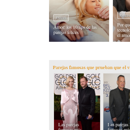
PAREJ
PAREJA
Por qu
Amor: los 10 tips de las
tecnol
parejas felices
el amo
Parejas famosas que prueban que el v
Las parejas
Las parejas
famosas más
famosas má