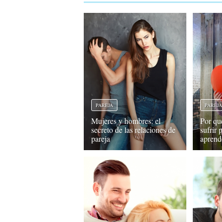
PAREJA
PAREJ
Mujeres y hombres: el
Por qué
secreto de las relaciones de
sufrir
pareja
aprend