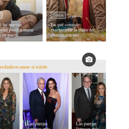
A
PAREJA
é las nuevas
En qué consiste
ogías pueden matar
exactamente la etapa del
r en pareja
enamoramiento
erdadero amor sí existe
Las parejas
Las parejas
La
s
famosas más
famosas más
f