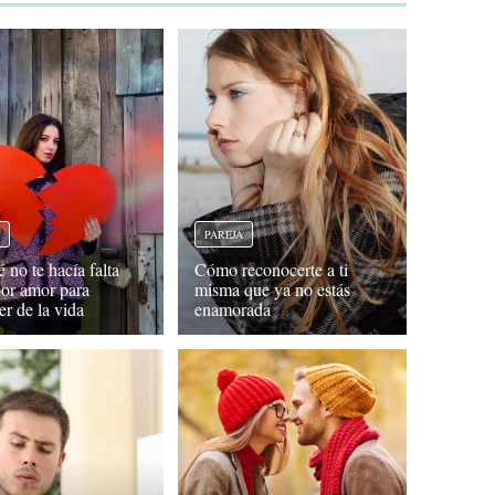
A
PAREJA
 no te hacía falta
Cómo reconocerte a ti
 por amor para
misma que ya no estás
er de la vida
enamorada