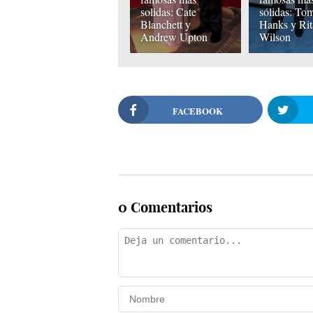
solidas: Cate
sólidas: To
Blanchett y
Hanks y Rit
Andrew Upton
Wilson
FACEBOOK
0 Comentarios