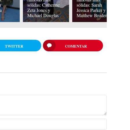
m
sólidas: Catherine
sólidas: Sarah
s
a
Zeta Jones y
Jessica Parker y
J
Michael Douglas
Matthew Broderick
L
TWITTER
COMENTAR