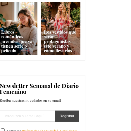
Libros
Los vestidos que
románticos
serán
juveniles que ya
protagonistas
tienen serie o
este verano y
película
cómo llevarlos
Newsletter Semanal de Diario
Femenino
Reciba nuestras novedades en su email
Acepto las
Preferencias de privacidad
,
Condiciones