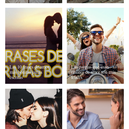
Las 10 frases de amor
Las parejas que usan
más bonitas jamás
rituales de amor son más
escritas
felices