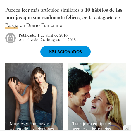
10 hábitos de las
Puedes leer más artículos similares a
parejas que son realmente felices
, en la categoría de
Pareja
en Diario Femenino.
Publicado:
1 de abril de 2016
Actualizado:
24 de agosto de 2018
RELACIONADOS
Mujeres y hombres: el
Trabajo en equipo: el
secreto de las relaciones
secreto de las parejas
Ad