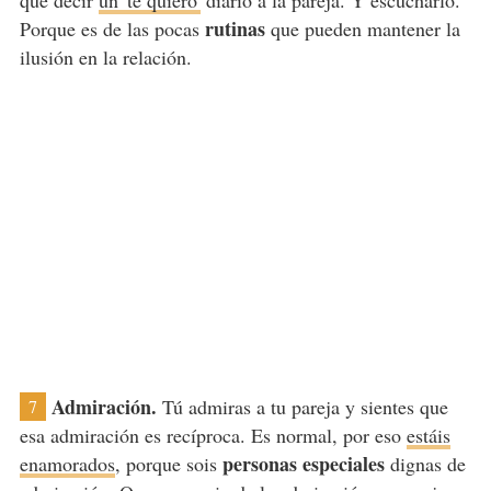
que decir
un 'te quiero'
diario a la pareja. Y escucharlo.
rutinas
Porque es de las pocas
que pueden mantener la
ilusión en la relación.
Admiración.
Tú admiras a tu pareja y sientes que
7
esa admiración es recíproca. Es normal, por eso
estáis
personas especiales
enamorados
, porque sois
dignas de