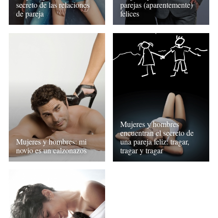
secreto de las relaciones
parejas (aparentemente)
de pareja
felices
Mujeres y hombres
encuentran el secreto de
Mujeres y hombres: mi
una pareja feliz: tragar,
novio es un calzonazos
tragar y tragar