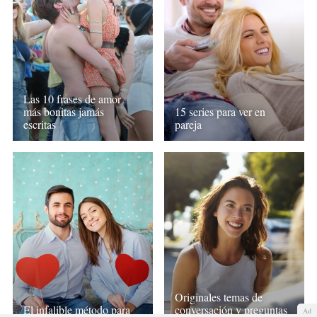
Las 10 frases de amor
más bonitas jamás
15 series para ver en
escritas
pareja
Originales temas de
El infalible método para
conversación y preguntas
Ad