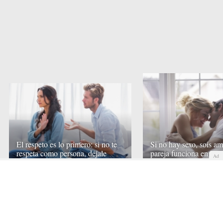
El respeto es lo primero: si no te
Si no hay sexo, sois am
respeta como persona, déjale
pareja funciona en la 
Ad
COMENTAR