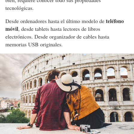
bien, requiere conocer todo sus propiedades
tecnológicas.
teléfono
Desde ordenadores hasta el último modelo de
móvil
, desde tablets hasta lectores de libros
electrónicos. Desde organizador de cables hasta
memorias USB originales.