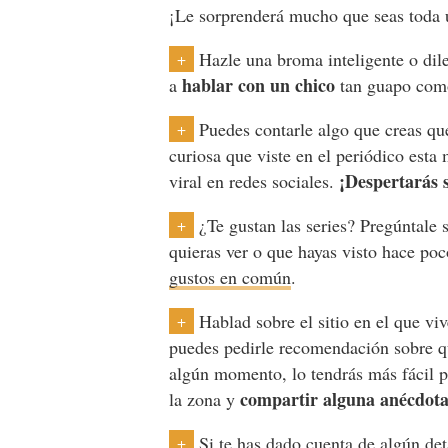
¡Le sorprenderá mucho que seas toda 
Hazle una broma inteligente o dile
+
hablar con un chico
a
tan guapo como
Puedes contarle algo que creas qu
+
curiosa que viste en el periódico esta
¡Despertarás s
viral en redes sociales.
¿Te gustan las series? Pregúntale 
+
quieras ver o que hayas visto hace p
gustos en común
.
Hablad sobre el sitio en el que vi
+
puedes pedirle recomendación sobre qu
algún momento, lo tendrás más fácil 
compartir alguna anécdota 
la zona y
Si te has dado cuenta de algún de
+