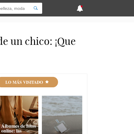
de un chico: ¡Que
LO MÁS VISITADO
Álbumes de fotos
online: las