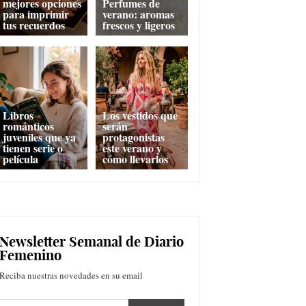
mejores opciones
Perfumes de
para imprimir
verano: aromas
tus recuerdos
frescos y ligeros
Libros
Los vestidos que
románticos
serán
juveniles que ya
protagonistas
tienen serie o
este verano y
película
cómo llevarlos
Newsletter Semanal de Diario
Femenino
Reciba nuestras novedades en su email