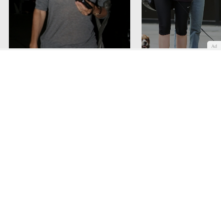
Ad
Courteney Cox se atreve a salir a
la calle sin maquillar
Mischa Barton sin maqu
Cara
Cuerpo
Maquillaje
Piel
COMENTAR