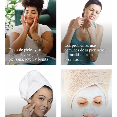
Los problemas más
Tipos de pieles y su
comunes de la piel: acné,
cuidado: consigue una
dermatitis, lunares,
piel sana, joven y bonita
psoriasis...