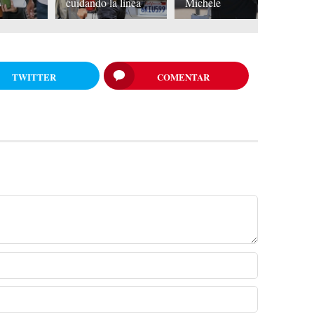
s
cuidando la línea
Michele
ba
TWITTER
COMENTAR