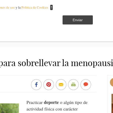
ones de uso
y la
Política de Cookies
?
Enviar
 para sobrellevar la menopaus
deporte
Practicar
o algún tipo de
actividad física con carácter