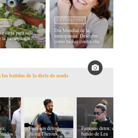
CALIDAD DE VIDA
AUSIA
Día Mundial de la
r dieta para salir
menopausia: Descubre
de la menopausia
cómo luchar contra ella
 los batidos de la dieta de moda
D
ez,
Famosos detox:
Famosas detox: el
t
 batidos
Justin Theroux,
batido de Lea
la