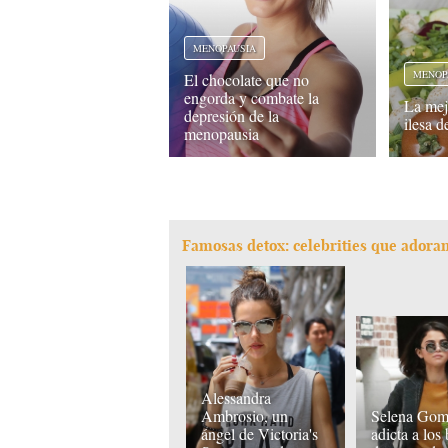
MENOPAUSIA
MENOP
El chocolate que no
engorda y combate la
La mejo
depresión de la
ilesa 
menopausia
Famosas detox: celebrities que adoran
Alessandra
Ambrosio, un
Selena Gom
ángel de Victoria's
adicta a los