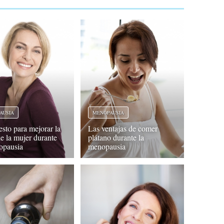
AUSIA
MENOPAUSIA
esto para mejorar la
Las ventajas de comer
de la mujer durante
plátano durante la
opausia
menopausia