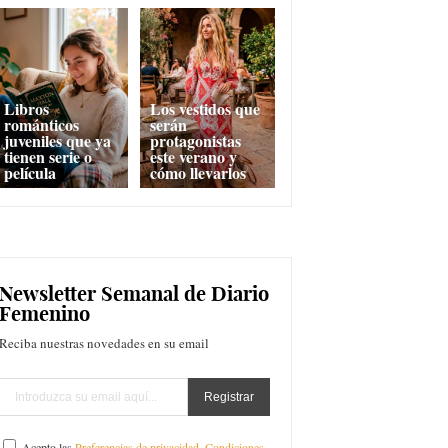
Libros
Los vestidos que
románticos
serán
juveniles que ya
protagonistas
tienen serie o
este verano y
película
cómo llevarlos
Newsletter Semanal de Diario
Femenino
Reciba nuestras novedades en su email
Acepto las
Preferencias de privacidad
,
Condiciones