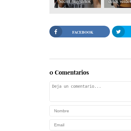
Secret muy detox
detox verde
FACEBOOK
0 Comentarios