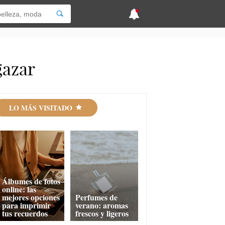
gazar
LO MÁS VISITADO
Álbumes de fotos
online: las
mejores opciones
Perfumes de
para imprimir
verano: aromas
tus recuerdos
frescos y ligeros