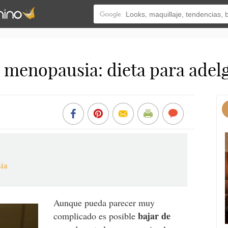
a menopausia: dieta para adel
ia
Aunque pueda parecer muy
bajar de
complicado es posible