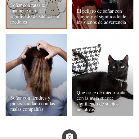
Soñar con ratas te
mantiene alerta;
El peligro de soñar con
significado de sueños con
sangre y el significado de
roedores
los sueños de advertencia
Que no te dé miedo soñar
Soñar con liendres y
con la mala suerte:
piojos: cuidado con las
significado de sueños
malas compañías
negativos