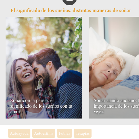
El significado de los sueños: distintas maneras de soñar
Soñar con la pareja: el
Soñar siendo anciano: 
significado de los sueños con tu
importancia de los sueñ
amor
vejez
Autoayuda
Autoestima
Fobias
Terapias