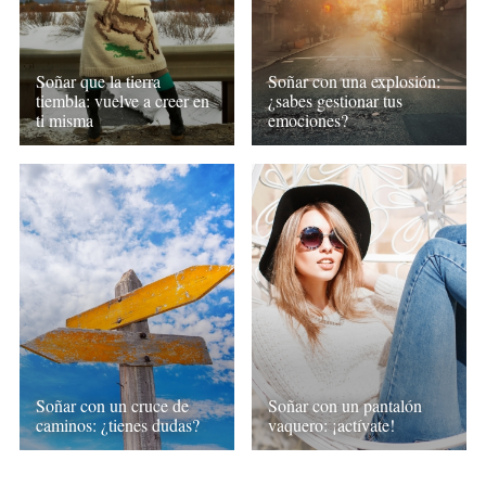
Soñar que la tierra
Soñar con una explosión:
tiembla: vuelve a creer en
¿sabes gestionar tus
ti misma
emociones?
Soñar con un cruce de
Soñar con un pantalón
caminos: ¿tienes dudas?
vaquero: ¡actívate!