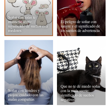
Soñar con ratas te
mantiene alerta;
El peligro de soñar con
significado de sueños con
sangre y el significado de
roedores
los sueños de advertencia
Que no te dé miedo soñar
Soñar con liendres y
con la mala suerte:
piojos: cuidado con las
significado de sueños
malas compañías
negativos