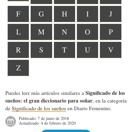
F
G
H
I
J
L
M
N
O
P
R
S
T
U
V
Z
Significado de los
Puedes leer más artículos similares a
sueños: el gran diccionario para soñar
, en la categoría
de
Significado de los sueños
en Diario Femenino.
Publicado:
7 de junio de 2018
Actualizado:
4 de febrero de 2020