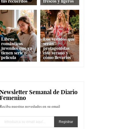
tus recuerdos
frescos y ligeros
Libros
Los vestidos que
románticos
serán
juveniles que ya
protagonistas
tienen serie o
este verano y
película
cómo llevarlos
Newsletter Semanal de Diario
Femenino
Reciba nuestras novedades en su email