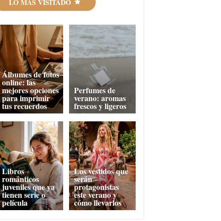
LO MÁS VISITADO
Álbumes de fotos
online: las
mejores opciones
Perfumes de
para imprimir
verano: aromas
tus recuerdos
frescos y ligeros
Libros
Los vestidos que
románticos
serán
juveniles que ya
protagonistas
tienen serie o
este verano y
película
cómo llevarlos