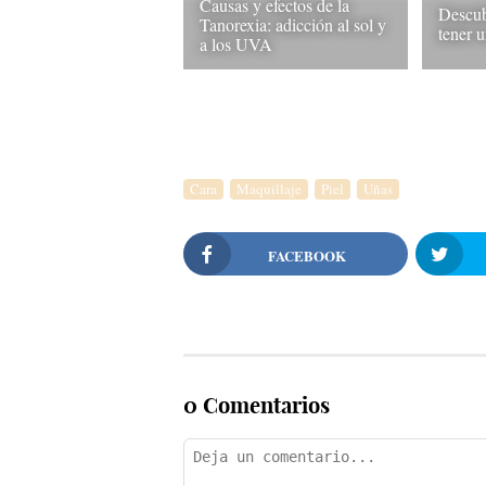
Causas y efectos de la
Descub
Tanorexia: adicción al sol y
tener 
a los UVA
Cara
Maquillaje
Piel
Uñas
FACEBOOK
0 Comentarios