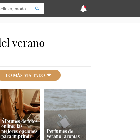
el verano
LO MÁS VISITADO
Álbumes de fotos
online: las
mejores opciones
Perfumes de
para imprimir
verano: aromas