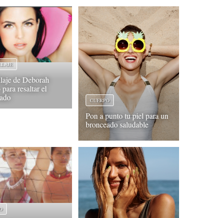
LLAJE
laje de Deborah
para resaltar el
eado
CUERPO
Pon a punto tu piel para un
bronceado saludable
O