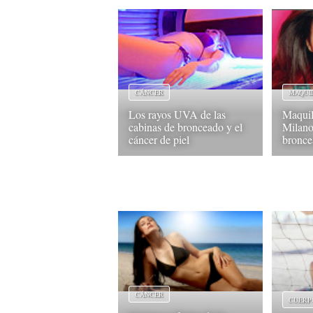
CÁNCER
MAQUI
Los rayos UVA de las
Maquil
cabinas de bronceado y el
Milano 
cáncer de piel
bronc
CÁNCER
CUERP