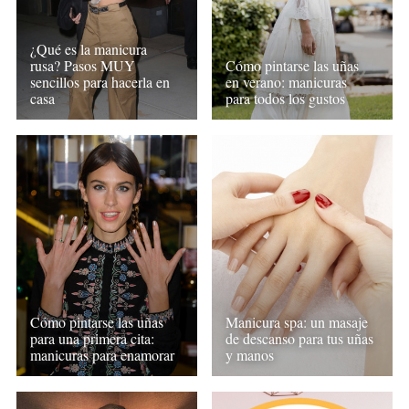
¿Qué es la manicura
rusa? Pasos MUY
Cómo pintarse las uñas
sencillos para hacerla en
en verano: manicuras
casa
para todos los gustos
Cómo pintarse las uñas
Manicura spa: un masaje
para una primera cita:
de descanso para tus uñas
manicuras para enamorar
y manos