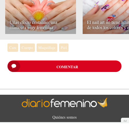
Uñas efecto cristalino, una
El nail art no tiene lími
manicura muy femenina
de todos los colores y e
Cara
Cuerpo
Maquillaje
Piel
COMENTAR
Quiénes somos
Ad
Cookies