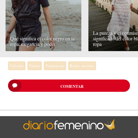
La pureza y el optimis
Qué significa el color negro en la
significado del color b
ropa: elegancia y poder
ropa
Calzado
Faldas
Tendencias
Redes sociales
COMENTAR