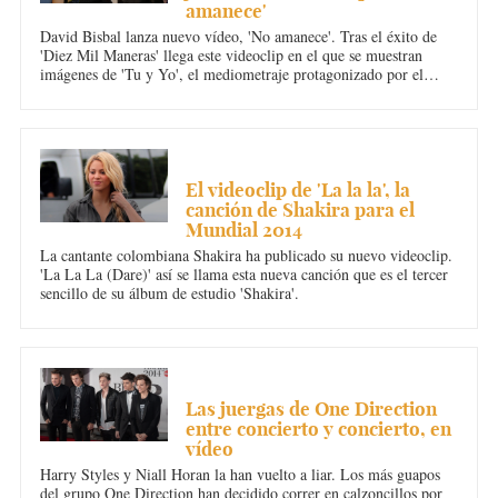
amanece'
David Bisbal lanza nuevo vídeo, 'No amanece'. Tras el éxito de
'Diez Mil Maneras' llega este videoclip en el que se muestran
imágenes de 'Tu y Yo', el mediometraje protagonizado por el
almeriense y la actriz María Valverde.
MÚSICA
El videoclip de 'La la la', la
canción de Shakira para el
Mundial 2014
La cantante colombiana Shakira ha publicado su nuevo videoclip.
'La La La (Dare)' así se llama esta nueva canción que es el tercer
sencillo de su álbum de estudio 'Shakira'.
MÚSICA
Las juergas de One Direction
entre concierto y concierto, en
vídeo
Harry Styles y Niall Horan la han vuelto a liar. Los más guapos
del grupo One Direction han decidido correr en calzoncillos por