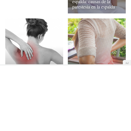
espalda: causas de la
parestesia en la espalda
Ad
Dolor de espalda al
Dolor de espalda:
respirar: causas y
Ejercicios para prevenir
remedios
este dolor
Las mejores frases para valorar tu salud