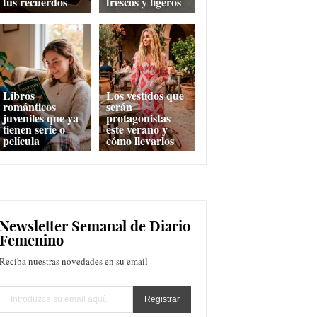
tus recuerdos
frescos y ligeros
Libros
Los vestidos que
románticos
serán
juveniles que ya
protagonistas
tienen serie o
este verano y
película
cómo llevarlos
Newsletter Semanal de Diario
Femenino
Reciba nuestras novedades en su email