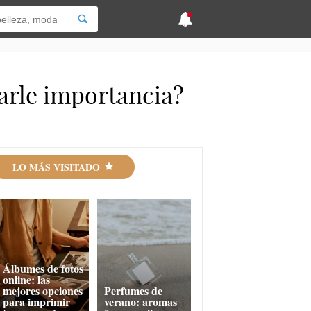
darle importancia?
LO MÁS VISITADO
Álbumes de fotos
online: las
mejores opciones
Perfumes de
para imprimir
verano: aromas